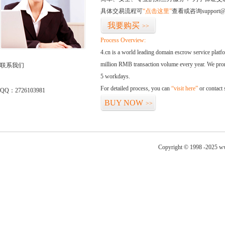
具体交易流程可
“点击这里”
查看或咨询support@
我要购买
>>
Process Overview:
4.cn is a world leading domain escrow service plat
million RMB transaction volume every year. We promi
联系我们
5 workdays.
For detailed process, you can
“visit here”
or contact
QQ：2726103981
BUY NOW
>>
Copyright © 1998 -2025 ww